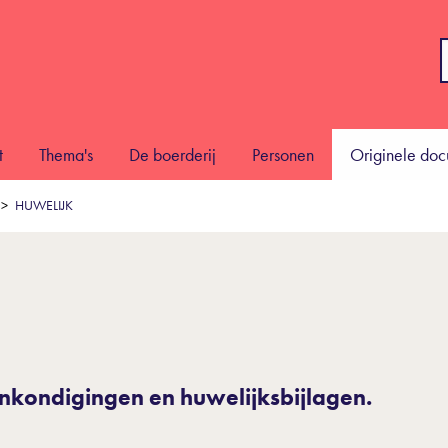
t
Thema's
De boerderij
Personen
Originele do
HUWELIJK
nkondigingen en huwelijksbijlagen.