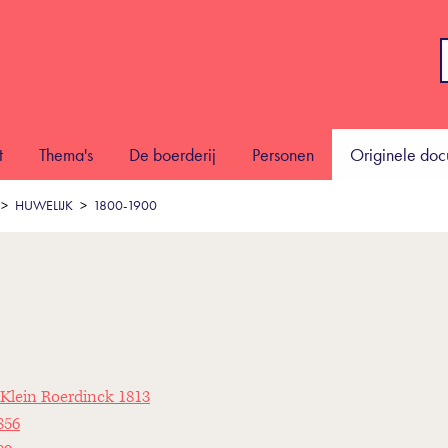
t
Thema's
De boerderij
Personen
Originele do
HUWELIJK
1800-1900
 Klein Roerdinck 1813
856