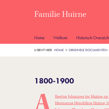
Familie Huirne
Home
Welkom
Historisch Overzich
U BENT HIER:
HOME
ORIGINELE DOCUMENTEN
1800-1900
A
lbertus Johannes ter Huirne op
Hermanus Hendrikus Huirne 1