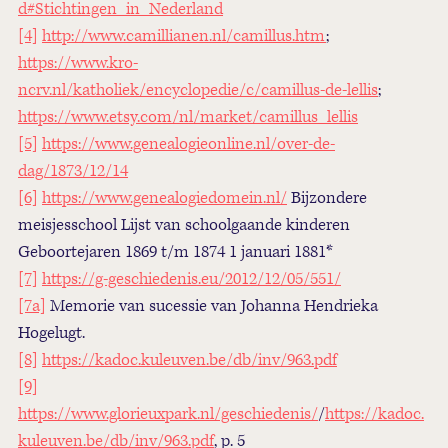
d#Stichtingen_in_Nederland
[4]
http://www.camillianen.nl/camillus.htm
;
https://www.kro-
ncrv.nl/katholiek/encyclopedie/c/camillus-de-lellis
;
https://www.etsy.com/nl/market/camillus_lellis
[5]
https://www.genealogieonline.nl/over-de-
dag/1873/12/14
[6]
https://www.genealogiedomein.nl/
Bijzondere
meisjesschool
Lijst van schoolgaande kinderen
Geboortejaren 1869 t/m 1874
1 januari 1881*
[7]
https://g-geschiedenis.eu/2012/12/05/551/
[7a]
Memorie van sucessie van Johanna Hendrieka
Hogelugt.
[8]
https://kadoc.kuleuven.be/db/inv/963.pdf
[9]
https://www.glorieuxpark.nl/geschiedenis/
/
https://kadoc.
kuleuven.be/db/inv/963.pdf
, p. 5