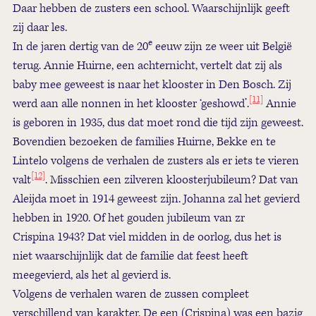
Daar hebben de zusters een school. Waarschijnlijk geeft
zij daar les.
e
In de jaren dertig van de 20
eeuw zijn ze weer uit België
terug. Annie Huirne, een achternicht, vertelt dat zij als
baby mee geweest is naar het klooster in Den Bosch. Zij
[11]
werd aan alle nonnen in het klooster ‘geshowd’.
Annie
is geboren in 1935, dus dat moet rond die tijd zijn geweest.
Bovendien bezoeken de families Huirne, Bekke en te
Lintelo volgens de verhalen de zusters als er iets te vieren
[12]
valt
. Misschien een zilveren kloosterjubileum? Dat van
Aleijda moet in 1914 geweest zijn. Johanna zal het gevierd
hebben in 1920. Of het gouden jubileum van zr
Crispina 1943? Dat viel midden in de oorlog, dus het is
niet waarschijnlijk dat de familie dat feest heeft
meegevierd, als het al gevierd is.
Volgens de verhalen waren de zussen compleet
verschillend van karakter. De een (Crispina) was een bazig