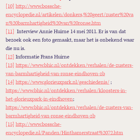
[10]
http://www.bossche-
encyclopedie.nl/artikelen/donkers,%20geert/zuster%20va
n%20barmhartigheid%20van%20ronse.htm
[11]
Interview Annie Huirne 14 mei 2011. Er is van dat
bezoek ook een foto gemaakt, maar het is onbekend waar
die nu is.
[12]
Informatie Frans Huirne
[13]
https://www.bhic.nl/ontdekken/verhalen/de-zusters-
van-barmhartigheid-van-ronse-eindhoven-zb
[14]
https://www.glorieuxpark.nl/geschiedenis/
;
https://www.bhic.nl/ontdekken/verhalen/kloosters-in-
het-glorieuxpark-in-eindhoven
;
https://www.bhic.nl/ontdekken/verhalen/de-zusters-van-
barmhartigheid-van-ronse-eindhoven-zb
[15]
http://www.bossche-
encyclopedie.nl/Panden/Hinthamerstraat%2072.htm